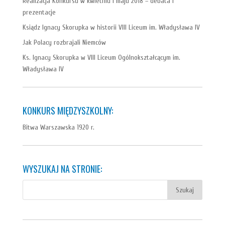
Realizacja Konkursu w kwietniu i maju 2018 – debata i
prezentacje
Ksiądz Ignacy Skorupka w historii VIII Liceum im. Władysława IV
Jak Polacy rozbrajali Niemców
Ks. Ignacy Skorupka w VIII Liceum Ogólnokształcącym im.
Władysława IV
KONKURS MIĘDZYSZKOLNY:
Bitwa Warszawska 1920 r.
WYSZUKAJ NA STRONIE: