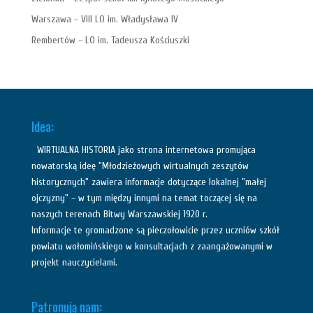
Warszawa – VIII LO im. Władysława IV
Rembertów – LO im. Tadeusza Kościuszki
Idea:
WIRTUALNA HISTORIA jako strona internetowa promująca
nowatorską ideę "Młodzieżowych wirtualnych zeszytów
historycznych" zawiera informacje dotyczące lokalnej "małej
ojczyzny" – w tym między innymi na temat toczącej się na
naszych terenach Bitwy Warszawskiej 1920 r.
Informacje te gromadzone są pieczołowicie przez uczniów szkół
powiatu wołomińskiego w konsultacjach z zaangażowanymi w
projekt nauczycielami.
Patronują nam: