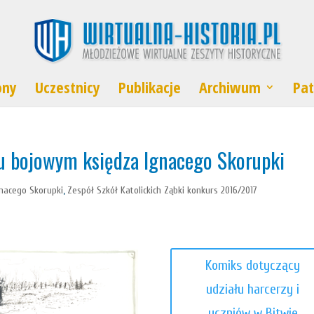
ony
Uczestnicy
Publikacje
Archiwum
Pat
ku bojowym księdza Ignacego Skorupki
gnacego Skorupki
,
Zespół Szkół Katolickich Ząbki konkurs 2016/2017
Komiks dotyczący
udziału harcerzy i
uczniów w Bitwie