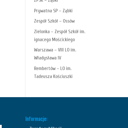
ZPSK – Ząbki
Prywatna SP – Ząbki
Zespół Szkół – Ossów
Zielonka – Zespół Szkół im.
ignacego Mościckiego
Warszawa – VIII LO im.
Władysława IV
Rembertów – LO im.
Tadeusza Kościuszki
Informacje: