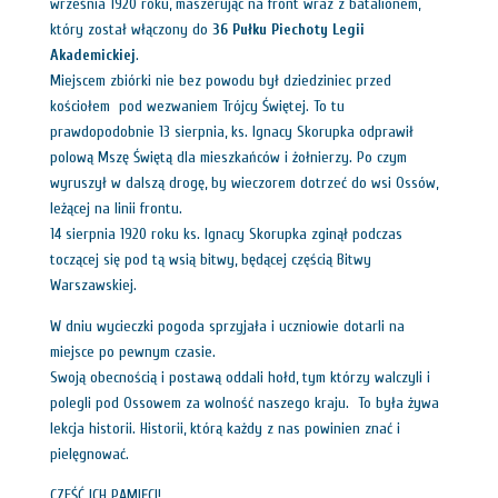
września 1920 roku, maszerując na front wraz z batalionem,
który został włączony do
36 Pułku Piechoty Legii
Akademickiej
.
Miejscem zbiórki nie bez powodu był dziedziniec przed
kościołem pod wezwaniem Trójcy Świętej. To tu
prawdopodobnie 13 sierpnia, ks. Ignacy Skorupka odprawił
polową Mszę Świętą dla mieszkańców i żołnierzy. Po czym
wyruszył w dalszą drogę, by wieczorem dotrzeć do wsi Ossów,
leżącej na linii frontu.
14 sierpnia 1920 roku ks. Ignacy Skorupka zginął podczas
toczącej się pod tą wsią bitwy, będącej częścią Bitwy
Warszawskiej.
W dniu wycieczki pogoda sprzyjała i uczniowie dotarli na
miejsce po pewnym czasie.
Swoją obecnością i postawą oddali hołd, tym którzy walczyli i
polegli pod Ossowem za wolność naszego kraju. To była żywa
lekcja historii. Historii, którą każdy z nas powinien znać i
pielęgnować.
CZEŚĆ ICH PAMIĘCI!