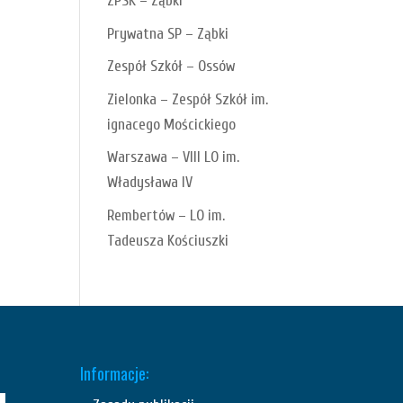
ZPSK – Ząbki
Prywatna SP – Ząbki
Zespół Szkół – Ossów
Zielonka – Zespół Szkół im.
ignacego Mościckiego
Warszawa – VIII LO im.
Władysława IV
Rembertów – LO im.
Tadeusza Kościuszki
Informacje: