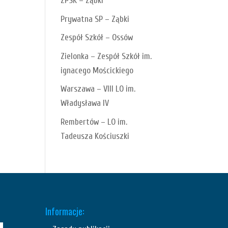
ZPSK – Ząbki
Prywatna SP – Ząbki
Zespół Szkół – Ossów
Zielonka – Zespół Szkół im.
ignacego Mościckiego
Warszawa – VIII LO im.
Władysława IV
Rembertów – LO im.
Tadeusza Kościuszki
Informacje: