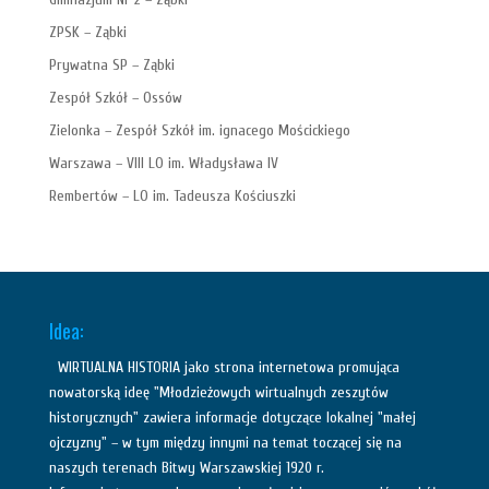
ZPSK – Ząbki
Prywatna SP – Ząbki
Zespół Szkół – Ossów
Zielonka – Zespół Szkół im. ignacego Mościckiego
Warszawa – VIII LO im. Władysława IV
Rembertów – LO im. Tadeusza Kościuszki
Idea:
WIRTUALNA HISTORIA jako strona internetowa promująca
nowatorską ideę "Młodzieżowych wirtualnych zeszytów
historycznych" zawiera informacje dotyczące lokalnej "małej
ojczyzny" – w tym między innymi na temat toczącej się na
naszych terenach Bitwy Warszawskiej 1920 r.