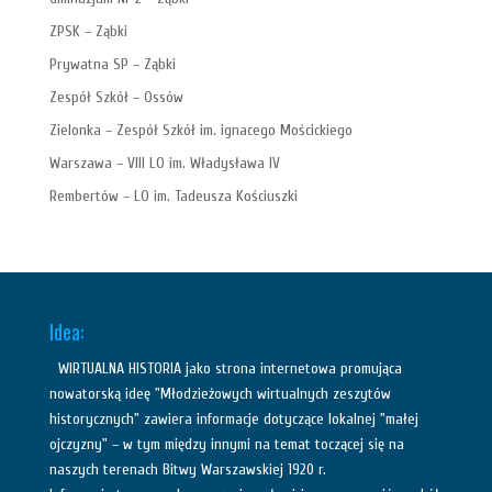
ZPSK – Ząbki
Prywatna SP – Ząbki
Zespół Szkół – Ossów
Zielonka – Zespół Szkół im. ignacego Mościckiego
Warszawa – VIII LO im. Władysława IV
Rembertów – LO im. Tadeusza Kościuszki
Idea:
WIRTUALNA HISTORIA jako strona internetowa promująca
nowatorską ideę "Młodzieżowych wirtualnych zeszytów
historycznych" zawiera informacje dotyczące lokalnej "małej
ojczyzny" – w tym między innymi na temat toczącej się na
naszych terenach Bitwy Warszawskiej 1920 r.